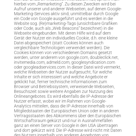
hierbei vom „Remarketing“. Zu diesen Zwecken wird bei
Aufruf unserer und anderer Webseiten, auf denen Google-
Marketing-Services aktiv sind, unmittelbar durch Google
ein Code von Google ausgeführt und es werden in die
Website sog. (Re)marketing-Tags (unsichtbare Grafiken
oder Code, auch als „Web Beacons“ bezeichnet) in die
Webseite eingebunden. Mit deren Hilfe wird auf dem
Gerät der Nutzer ein individuelles Cookie, d.h. eine kleine
Datei abgespeichert (statt Cookies können auch
vergleichbare Technologien verwendet werden). Die
Cookies können von verschiedenen Domains gesetzt
werden, unter anderem von google.com, doubleclick.net,
invitemedia.com, admeld.com, googlesyndication.com
oder googleadservices.com. In dieser Datei wird vermerkt,
welche Webseiten der Nutzer aufgesucht, für welche
Inhalte er sich interessiert und welche Angebote er
geklickt hat, ferner technische Informationen zum
Browser und Betriebssystem, verweisende Webseiten,
Besuchszeit sowie weitere Angaben zur Nutzung des
Onlineangebotes. Es wird ebenfalls die IP-Adresse der
Nutzer erfasst, wobei wir im Rahmen von Google-
Analytics mitteilen, dass die IP-Adresse innerhalb von
Mitgliedstaaten der Europäischen Union oder in anderen
Vertragsstaaten des Abkommens über den Europäischen
Wirtschaftsraum gekürzt und nur in Ausnahmefällen
ganz an einen Server von Google in den USA übertragen
und dort gekürzt wird. Die IP-Adresse wird nicht mit Daten
des Nutzers innerhalb von anderen Angeboten von